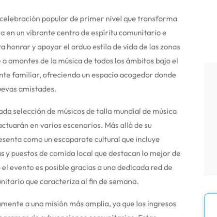
a celebración popular de primer nivel que transforma
na en un vibrante centro de espíritu comunitario e
 honrar y apoyar el arduo estilo de vida de las zonas
e a amantes de la música de todos los ámbitos bajo el
nte familiar, ofreciendo un espacio acogedor donde
nuevas amistades.
dada selección de músicos de talla mundial de música
actuarán en varios escenarios.
Más allá de su
presenta como un escaparate cultural que incluye
as y puestos de comida local que destacan lo mejor de
o el evento es posible gracias a una dedicada red de
unitario que caracteriza al fin de semana.
ente a una misión más amplia, ya que los ingresos