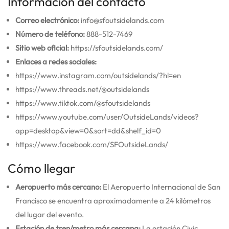
Información del contacto
Correo electrónico:
info@sfoutsidelands.com
Número de teléfono:
888-512-7469
Sitio web oficial:
https://sfoutsidelands.com/
Enlaces a redes sociales:
https://www.instagram.com/outsidelands/?hl=en
https://www.threads.net/@outsidelands
https://www.tiktok.com/@sfoutsidelands
https://www.youtube.com/user/OutsideLands/videos?
app=desktop&view=0&sort=dd&shelf_id=0
https://www.facebook.com/SFOutsideLands/
Cómo llegar
Aeropuerto más cercano:
El Aeropuerto Internacional de San
Francisco se encuentra aproximadamente a 24 kilómetros
del lugar del evento.
Estación de tren/metro más cercana:
La estación Civic