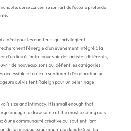
unauté, qui se concentre sur l'art de l'écoute profonde
time.
x idéal pour les auditeurs qui privilégient
i recherchent l'énergie d'un événement intégré à la
er d'un lieu à l'autre pour voir des artistes différents,
ouvrir de nouveaux sons qui défient les catégories
rès accessible et crée un sentiment d'exploration qui
voyageurs qui visitent Raleigh pour un pèlerinage
val’s size and intimacy; it is small enough that
arge enough to draw some of the most exciting acts
pez à une communauté créative qui soutient l'art
tion de la musique expérimentale dans le Sud. La