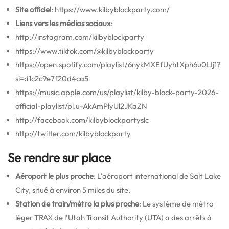
Site officiel
: https://www.kilbyblockparty.com/
Liens vers les médias sociaux
:
http://instagram.com/kilbyblockparty
https://www.tiktok.com/@kilbyblockparty
https://open.spotify.com/playlist/6nykMXEfUyhtXph6u0LIj1?
si=d1c2c9e7f20d4ca5
https://music.apple.com/us/playlist/kilby-block-party-2026-
official-playlist/pl.u-AkAmPlyUl2JKaZN
http://facebook.com/kilbyblockpartyslc
http://twitter.com/kilbyblockparty
Se rendre sur place
Aéroport le plus proche
: L'aéroport international de Salt Lake
City, situé à environ 5 miles du site.
Station de train/métro la plus proche
: Le système de métro
léger TRAX de l'Utah Transit Authority (UTA) a des arrêts à