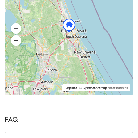
Dépliant
| ©
OpenStreetMap
contributeurs
FAQ